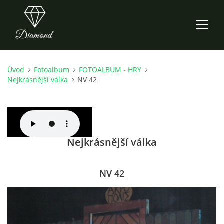
Úvod
Fotoalbum
FOTOALBUM - HRY
ÚVOD
Nejkrásnější válka
NV 42
AKTUALITY
O NÁS
Nejkrásnější válka
HISTORIE
NV 42
CO NOVÉHO ZKOUŠÍME
KDY, KDE A CO HRAJEME