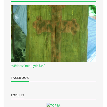
Občanská vzdělávací jednota "Komenský" v Choceradech z.s.
Chocerady 4
257 24 Chocerady
IČ: 498 28 614
Kontaktní osoba:
Mgr. Miroslava Cinkeisová
723 967 851
Svědectví minulých časů
Mirkaci@email.cz
FACEBOOK
© 2026 eStránky.cz
|
RSS
TOPLIST