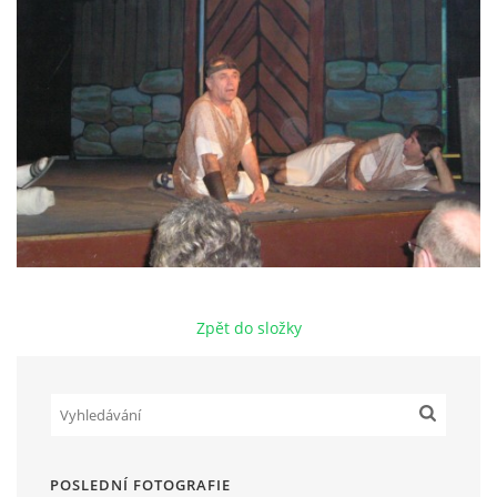
HRY OD ROKU 1973
VIDEOZÁZNAMY Z HER
FOTOALBUM
ČLENOVÉ - SOUČASNOST
Zpět do složky
HRY DO ROKU 1973
MÍSTO PRO VAŠE VZKAZY!!
DOKUMENTY OVJK
POSLEDNÍ FOTOGRAFIE