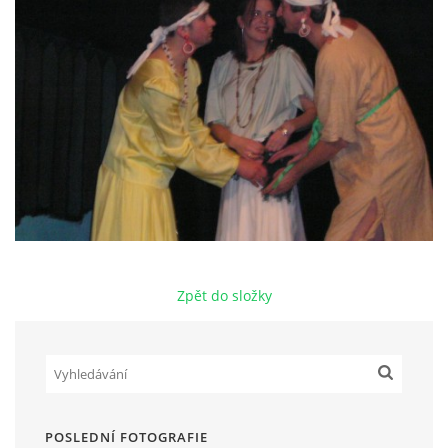
HRY OD ROKU 1973
VIDEOZÁZNAMY Z HER
FOTOALBUM
ČLENOVÉ - SOUČASNOST
Zpět do složky
HRY DO ROKU 1973
MÍSTO PRO VAŠE VZKAZY!!
DOKUMENTY OVJK
POSLEDNÍ FOTOGRAFIE