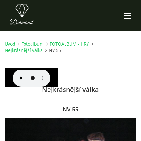
Úvod
Fotoalbum
FOTOALBUM - HRY
ÚVOD
Nejkrásnější válka
NV 55
AKTUALITY
O NÁS
Nejkrásnější válka
HISTORIE
NV 55
CO NOVÉHO ZKOUŠÍME
KDY, KDE A CO HRAJEME