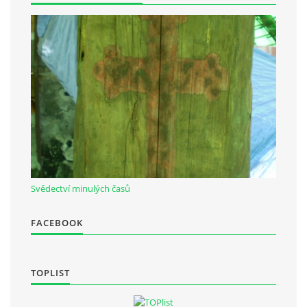
Občanská vzdělávací jednota "Komenský" v Choceradech z.s.
Chocerady 4
257 24 Chocerady
IČ: 498 28 614
Kontaktní osoba:
Mgr. Miroslava Cinkeisová
723 967 851
Svědectví minulých časů
Mirkaci@email.cz
FACEBOOK
© 2026 eStránky.cz
|
RSS
TOPLIST