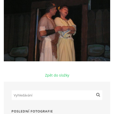
HRY OD ROKU 1973
VIDEOZÁZNAMY Z HER
FOTOALBUM
ČLENOVÉ - SOUČASNOST
Zpět do složky
HRY DO ROKU 1973
MÍSTO PRO VAŠE VZKAZY!!
DOKUMENTY OVJK
POSLEDNÍ FOTOGRAFIE