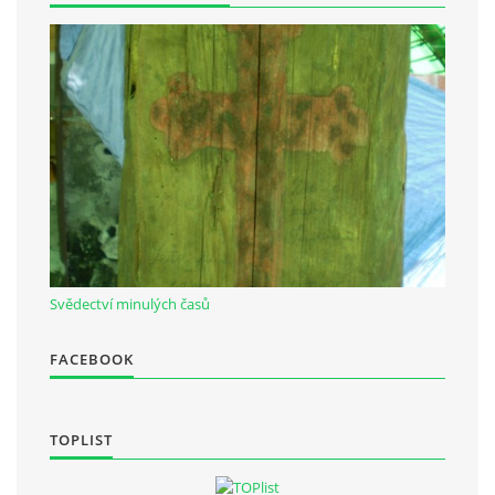
Občanská vzdělávací jednota "Komenský" v Choceradech z.s.
Chocerady 4
257 24 Chocerady
IČ: 498 28 614
Kontaktní osoba:
Mgr. Miroslava Cinkeisová
723 967 851
Svědectví minulých časů
Mirkaci@email.cz
FACEBOOK
© 2026 eStránky.cz
|
RSS
TOPLIST