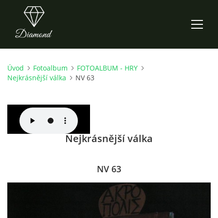
Úvod
Fotoalbum
FOTOALBUM - HRY
ÚVOD
Nejkrásnější válka
NV 63
AKTUALITY
O NÁS
Nejkrásnější válka
HISTORIE
NV 63
CO NOVÉHO ZKOUŠÍME
KDY, KDE A CO HRAJEME