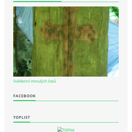
Občanská vzdělávací jednota "Komenský" v Choceradech z.s.
Chocerady 4
257 24 Chocerady
IČ: 498 28 614
Kontaktní osoba:
Mgr. Miroslava Cinkeisová
723 967 851
Svědectví minulých časů
Mirkaci@email.cz
FACEBOOK
© 2026 eStránky.cz
|
RSS
TOPLIST