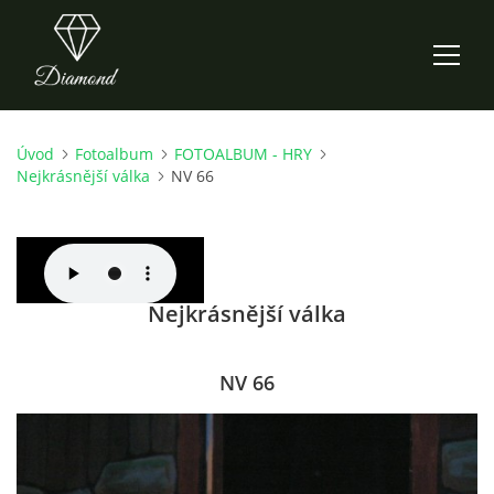
Úvod
Fotoalbum
FOTOALBUM - HRY
ÚVOD
Nejkrásnější válka
NV 66
AKTUALITY
O NÁS
Nejkrásnější válka
HISTORIE
NV 66
CO NOVÉHO ZKOUŠÍME
KDY, KDE A CO HRAJEME