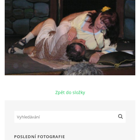
HRY OD ROKU 1973
VIDEOZÁZNAMY Z HER
FOTOALBUM
ČLENOVÉ - SOUČASNOST
Zpět do složky
HRY DO ROKU 1973
MÍSTO PRO VAŠE VZKAZY!!
DOKUMENTY OVJK
POSLEDNÍ FOTOGRAFIE