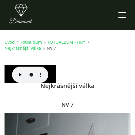
Úvod
Fotoalbum
FOTOALBUM - HRY
ÚVOD
Nejkrásnější válka
NV 7
AKTUALITY
O NÁS
Nejkrásnější válka
HISTORIE
NV 7
CO NOVÉHO ZKOUŠÍME
KDY, KDE A CO HRAJEME