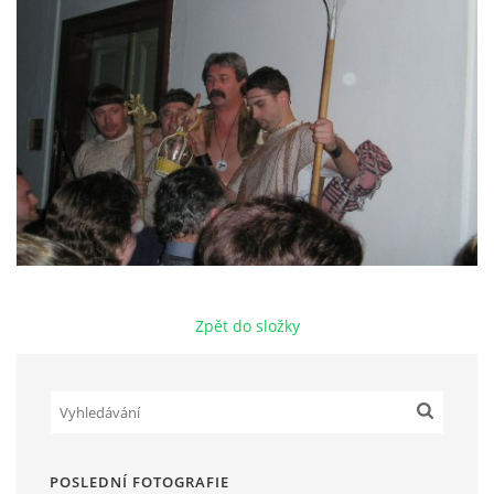
HRY OD ROKU 1973
VIDEOZÁZNAMY Z HER
FOTOALBUM
ČLENOVÉ - SOUČASNOST
Zpět do složky
HRY DO ROKU 1973
MÍSTO PRO VAŠE VZKAZY!!
DOKUMENTY OVJK
POSLEDNÍ FOTOGRAFIE