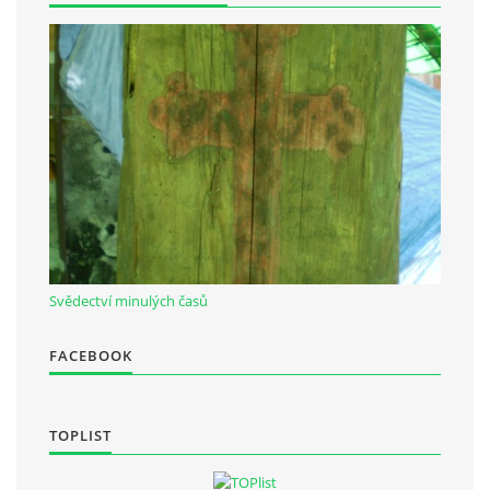
Občanská vzdělávací jednota "Komenský" v Choceradech z.s.
Chocerady 4
257 24 Chocerady
IČ: 498 28 614
Kontaktní osoba:
Mgr. Miroslava Cinkeisová
723 967 851
Svědectví minulých časů
Mirkaci@email.cz
FACEBOOK
© 2026 eStránky.cz
|
RSS
TOPLIST