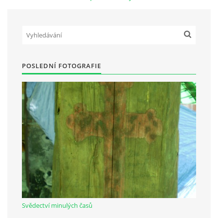
Občanská vzdělávací jednota "Komenský" v Choceradech z.s.
Chocerady 4
257 24 Chocerady
POSLEDNÍ FOTOGRAFIE
IČ: 498 28 614
Kontaktní osoba:
Mgr. Miroslava Cinkeisová
723 967 851
Mirkaci@email.cz
© 2026 eStránky.cz
|
RSS
Svědectví minulých časů