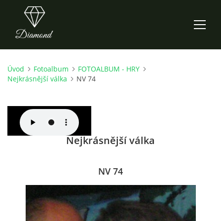
Úvod
Fotoalbum
FOTOALBUM - HRY
ÚVOD
Nejkrásnější válka
NV 74
AKTUALITY
O NÁS
Nejkrásnější válka
HISTORIE
NV 74
CO NOVÉHO ZKOUŠÍME
KDY, KDE A CO HRAJEME