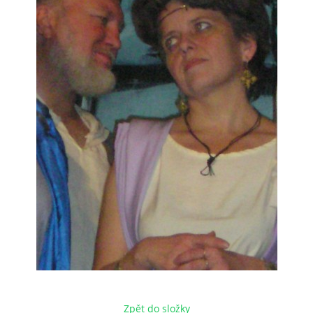
HRY OD ROKU 1973
VIDEOZÁZNAMY Z HER
FOTOALBUM
ČLENOVÉ - SOUČASNOST
HRY DO ROKU 1973
MÍSTO PRO VAŠE VZKAZY!!
DOKUMENTY OVJK
Zpět do složky