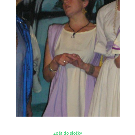
HRY OD ROKU 1973
VIDEOZÁZNAMY Z HER
FOTOALBUM
ČLENOVÉ - SOUČASNOST
HRY DO ROKU 1973
MÍSTO PRO VAŠE VZKAZY!!
DOKUMENTY OVJK
Zpět do složky