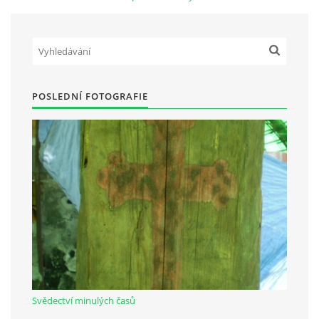
Občanská vzdělávací jednota "Komenský" v Choceradech z.s.
Chocerady 4
257 24 Chocerady
POSLEDNÍ FOTOGRAFIE
IČ: 498 28 614
Kontaktní osoba:
Mgr. Miroslava Cinkeisová
723 967 851
Mirkaci@email.cz
© 2026 eStránky.cz
|
RSS
Svědectví minulých časů