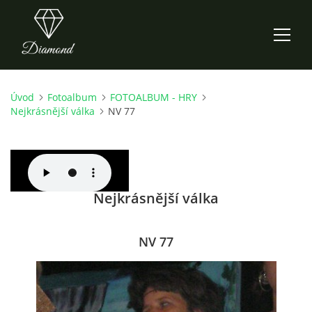
Úvod
Fotoalbum
FOTOALBUM - HRY
ÚVOD
Nejkrásnější válka
NV 77
AKTUALITY
O NÁS
Nejkrásnější válka
HISTORIE
NV 77
CO NOVÉHO ZKOUŠÍME
KDY, KDE A CO HRAJEME