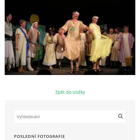
HRY OD ROKU 1973
VIDEOZÁZNAMY Z HER
FOTOALBUM
ČLENOVÉ - SOUČASNOST
Zpět do složky
HRY DO ROKU 1973
MÍSTO PRO VAŠE VZKAZY!!
DOKUMENTY OVJK
POSLEDNÍ FOTOGRAFIE