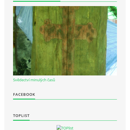
Občanská vzdělávací jednota "Komenský" v Choceradech z.s.
Chocerady 4
257 24 Chocerady
IČ: 498 28 614
Kontaktní osoba:
Mgr. Miroslava Cinkeisová
723 967 851
Svědectví minulých časů
Mirkaci@email.cz
FACEBOOK
© 2026 eStránky.cz
|
RSS
TOPLIST