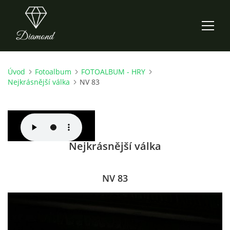
Úvod
Fotoalbum
FOTOALBUM - HRY
ÚVOD
Nejkrásnější válka
NV 83
AKTUALITY
O NÁS
Nejkrásnější válka
HISTORIE
NV 83
CO NOVÉHO ZKOUŠÍME
KDY, KDE A CO HRAJEME