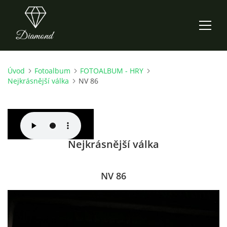
Úvod
Fotoalbum
FOTOALBUM - HRY
ÚVOD
Nejkrásnější válka
NV 86
AKTUALITY
O NÁS
Nejkrásnější válka
HISTORIE
NV 86
CO NOVÉHO ZKOUŠÍME
KDY, KDE A CO HRAJEME