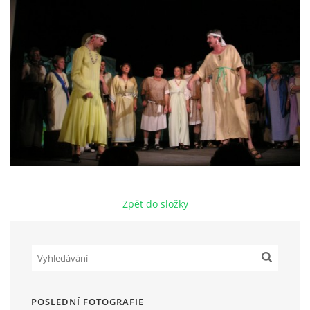
HRY OD ROKU 1973
VIDEOZÁZNAMY Z HER
FOTOALBUM
ČLENOVÉ - SOUČASNOST
Zpět do složky
HRY DO ROKU 1973
MÍSTO PRO VAŠE VZKAZY!!
DOKUMENTY OVJK
POSLEDNÍ FOTOGRAFIE