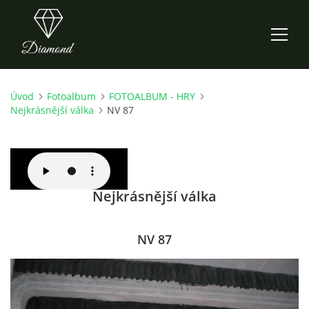
Úvod
Fotoalbum
FOTOALBUM - HRY
ÚVOD
Nejkrásnější válka
NV 87
AKTUALITY
O NÁS
Nejkrásnější válka
HISTORIE
NV 87
CO NOVÉHO ZKOUŠÍME
KDY, KDE A CO HRAJEME