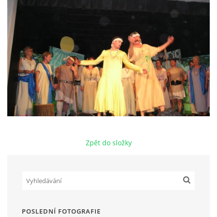
HRY OD ROKU 1973
VIDEOZÁZNAMY Z HER
FOTOALBUM
ČLENOVÉ - SOUČASNOST
Zpět do složky
HRY DO ROKU 1973
MÍSTO PRO VAŠE VZKAZY!!
DOKUMENTY OVJK
POSLEDNÍ FOTOGRAFIE