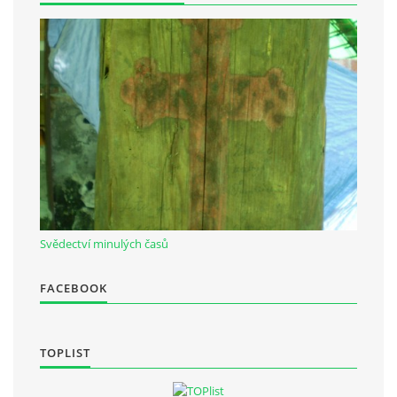
Občanská vzdělávací jednota "Komenský" v Choceradech z.s.
Chocerady 4
257 24 Chocerady
IČ: 498 28 614
Kontaktní osoba:
Mgr. Miroslava Cinkeisová
723 967 851
Svědectví minulých časů
Mirkaci@email.cz
FACEBOOK
© 2026 eStránky.cz
|
RSS
TOPLIST