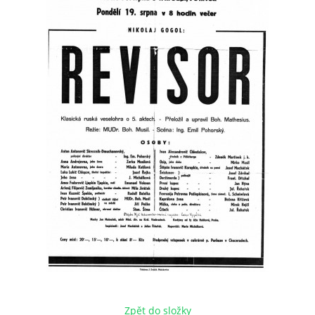
HRY OD ROKU 1973
VIDEOZÁZNAMY Z HER
FOTOALBUM
ČLENOVÉ - SOUČASNOST
HRY DO ROKU 1973
MÍSTO PRO VAŠE VZKAZY!!
DOKUMENTY OVJK
Zpět do složky