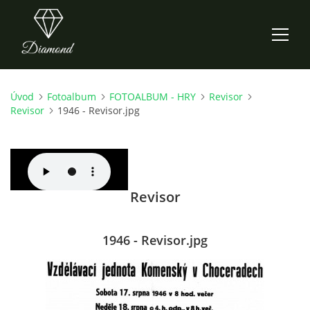
Úvod
Fotoalbum
FOTOALBUM - HRY
Revisor
ÚVOD
Revisor
1946 - Revisor.jpg
AKTUALITY
O NÁS
Revisor
HISTORIE
1946 - Revisor.jpg
CO NOVÉHO ZKOUŠÍME
KDY, KDE A CO HRAJEME