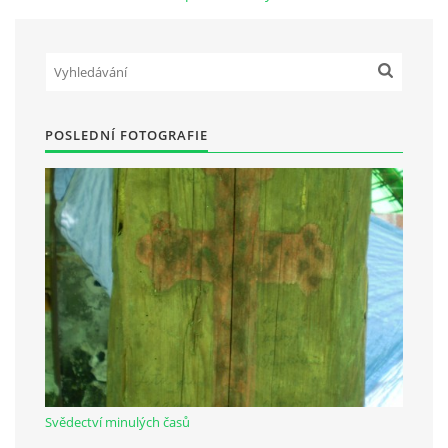
Občanská vzdělávací jednota "Komenský" v Choceradech z.s.
Chocerady 4
257 24 Chocerady
POSLEDNÍ FOTOGRAFIE
IČ: 498 28 614
Kontaktní osoba:
Mgr. Miroslava Cinkeisová
723 967 851
Mirkaci@email.cz
© 2026 eStránky.cz
|
RSS
Svědectví minulých časů