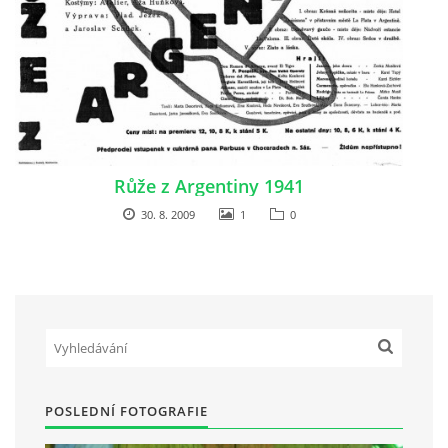
HRY OD ROKU 1973
VIDEOZÁZNAMY Z HER
FOTOALBUM
Růže z Argentiny 1941
30. 8. 2009
1
0
ČLENOVÉ - SOUČASNOST
HRY DO ROKU 1973
MÍSTO PRO VAŠE VZKAZY!!
POSLEDNÍ FOTOGRAFIE
DOKUMENTY OVJK