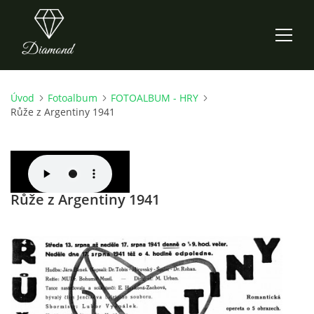
Úvod
Fotoalbum
FOTOALBUM - HRY
ÚVOD
Růže z Argentiny 1941
AKTUALITY
O NÁS
Růže z Argentiny 1941
HISTORIE
CO NOVÉHO ZKOUŠÍME
KDY, KDE A CO HRAJEME