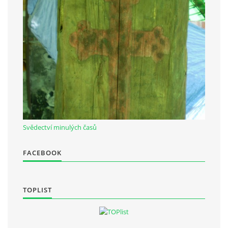
Občanská vzdělávací jednota "Komenský" v Choceradech z.s.
Chocerady 4
257 24 Chocerady
IČ: 498 28 614
Kontaktní osoba:
Mgr. Miroslava Cinkeisová
Svědectví minulých časů
723 967 851
Mirkaci@email.cz
FACEBOOK
© 2026 eStránky.cz
|
RSS
TOPLIST