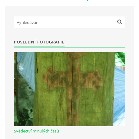
Občanská vzdělávací jednota "Komenský" v Choceradech z.s.
Chocerady 4
257 24 Chocerady
POSLEDNÍ FOTOGRAFIE
IČ: 498 28 614
Kontaktní osoba:
Mgr. Miroslava Cinkeisová
723 967 851
Mirkaci@email.cz
© 2026 eStránky.cz
|
RSS
Svědectví minulých časů