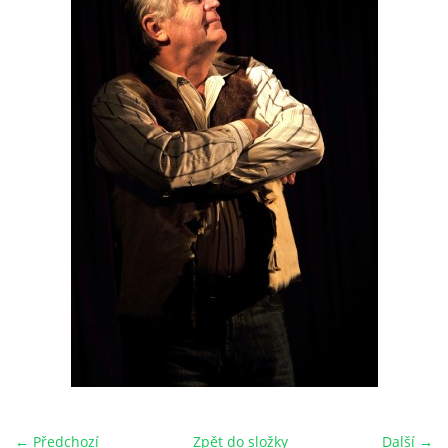
HRY OD ROKU 1973
VIDEOZÁZNAMY Z HER
FOTOALBUM
ČLENOVÉ - SOUČASNOST
HRY DO ROKU 1973
MÍSTO PRO VAŠE VZKAZY!!
DOKUMENTY OVJK
← Předchozí
Zpět do složky
Další →