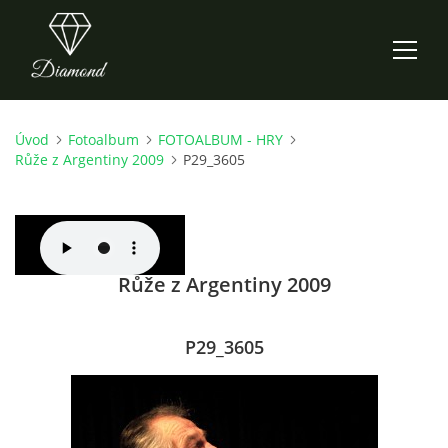
Úvod
Fotoalbum
FOTOALBUM - HRY
ÚVOD
Růže z Argentiny 2009
P29_3605
AKTUALITY
O NÁS
Růže z Argentiny 2009
HISTORIE
P29_3605
CO NOVÉHO ZKOUŠÍME
KDY, KDE A CO HRAJEME