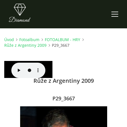
Úvod
Fotoalbum
FOTOALBUM - HRY
ÚVOD
Růže z Argentiny 2009
P29_3667
AKTUALITY
O NÁS
Růže z Argentiny 2009
HISTORIE
P29_3667
CO NOVÉHO ZKOUŠÍME
KDY, KDE A CO HRAJEME