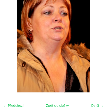
HRY OD ROKU 1973
VIDEOZÁZNAMY Z HER
FOTOALBUM
ČLENOVÉ - SOUČASNOST
HRY DO ROKU 1973
MÍSTO PRO VAŠE VZKAZY!!
DOKUMENTY OVJK
← Předchozí
Zpět do složky
Další →