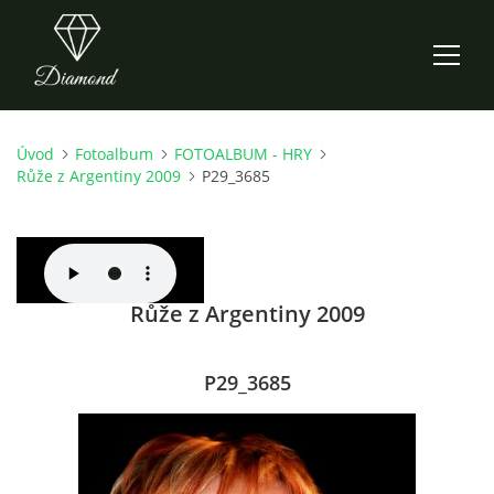
Úvod
Fotoalbum
FOTOALBUM - HRY
ÚVOD
Růže z Argentiny 2009
P29_3685
AKTUALITY
O NÁS
Růže z Argentiny 2009
HISTORIE
P29_3685
CO NOVÉHO ZKOUŠÍME
KDY, KDE A CO HRAJEME