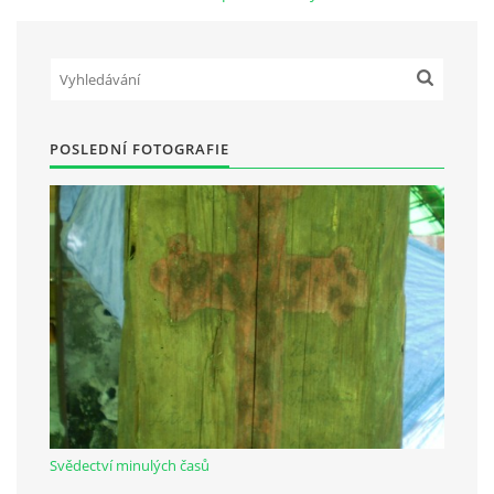
Občanská vzdělávací jednota "Komenský" v Choceradech z.s.
Chocerady 4
257 24 Chocerady
POSLEDNÍ FOTOGRAFIE
IČ: 498 28 614
Kontaktní osoba:
Mgr. Miroslava Cinkeisová
723 967 851
Mirkaci@email.cz
© 2026 eStránky.cz
|
RSS
Svědectví minulých časů