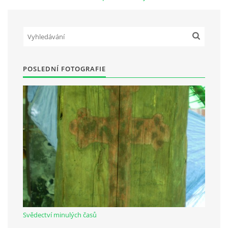
Občanská vzdělávací jednota "Komenský" v Choceradech z.s.
Chocerady 4
257 24 Chocerady
POSLEDNÍ FOTOGRAFIE
IČ: 498 28 614
Kontaktní osoba:
Mgr. Miroslava Cinkeisová
723 967 851
Mirkaci@email.cz
© 2026 eStránky.cz
|
RSS
Svědectví minulých časů