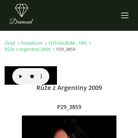
Úvod
Fotoalbum
FOTOALBUM - HRY
ÚVOD
Růže z Argentiny 2009
P29_3859
AKTUALITY
O NÁS
Růže z Argentiny 2009
HISTORIE
P29_3859
CO NOVÉHO ZKOUŠÍME
KDY, KDE A CO HRAJEME