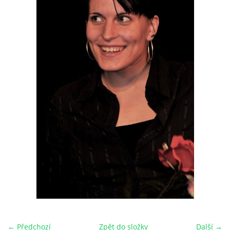
HRY OD ROKU 1973
VIDEOZÁZNAMY Z HER
FOTOALBUM
ČLENOVÉ - SOUČASNOST
HRY DO ROKU 1973
MÍSTO PRO VAŠE VZKAZY!!
DOKUMENTY OVJK
← Předchozí
Zpět do složky
Další →