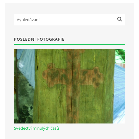
Občanská vzdělávací jednota "Komenský" v Choceradech z.s.
Chocerady 4
POSLEDNÍ FOTOGRAFIE
257 24 Chocerady
IČ: 498 28 614
Kontaktní osoba:
Mgr. Miroslava Cinkeisová
723 967 851
Mirkaci@email.cz
© 2026 eStránky.cz
|
RSS
Svědectví minulých časů