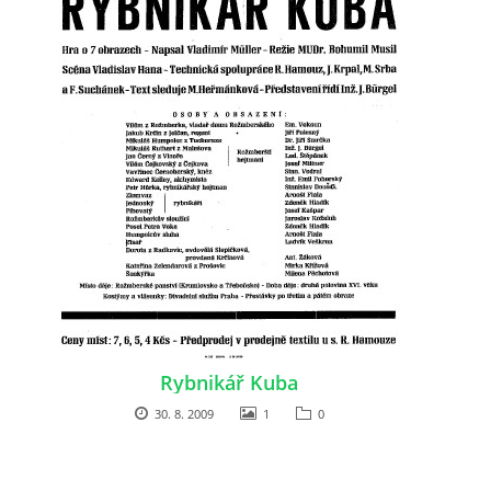
HRY OD ROKU 1973
VIDEOZÁZNAMY Z HER
FOTOALBUM
ČLENOVÉ - SOUČASNOST
HRY DO ROKU 1973
Rybnikář Kuba
MÍSTO PRO VAŠE VZKAZY!!
30. 8. 2009
1
0
DOKUMENTY OVJK