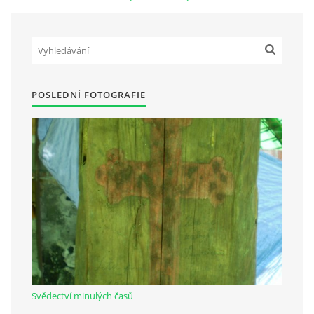
Občanská vzdělávací jednota "Komenský" v Choceradech z.s.
Chocerady 4
257 24 Chocerady
POSLEDNÍ FOTOGRAFIE
IČ: 498 28 614
Kontaktní osoba:
Mgr. Miroslava Cinkeisová
723 967 851
Mirkaci@email.cz
© 2026 eStránky.cz
|
RSS
Svědectví minulých časů