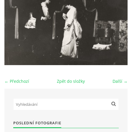
HRY OD ROKU 1973
VIDEOZÁZNAMY Z HER
FOTOALBUM
ČLENOVÉ - SOUČASNOST
← Předchozí
Zpět do složky
Další →
HRY DO ROKU 1973
MÍSTO PRO VAŠE VZKAZY!!
POSLEDNÍ FOTOGRAFIE
DOKUMENTY OVJK