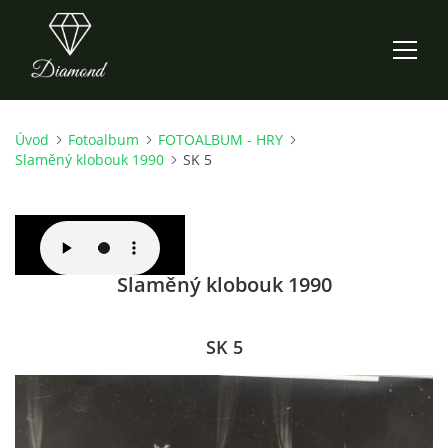
Úvod
Fotoalbum
FOTOALBUM - HRY
ÚVOD
Slaměný klobouk 1990
SK 5
AKTUALITY
O NÁS
Slaměný klobouk 1990
HISTORIE
SK 5
CO NOVÉHO ZKOUŠÍME
KDY, KDE A CO HRAJEME