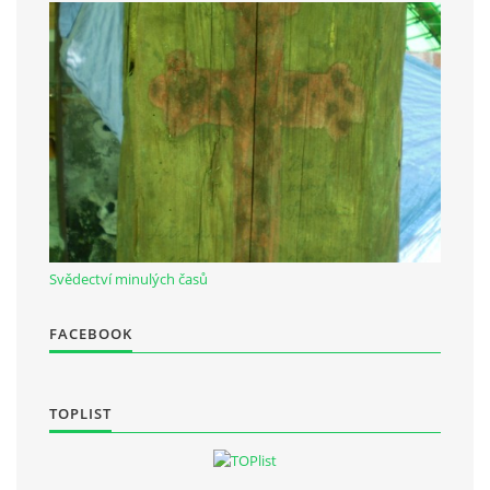
Občanská vzdělávací jednota "Komenský" v Choceradech z.s.
Chocerady 4
257 24 Chocerady
IČ: 498 28 614
Kontaktní osoba:
Mgr. Miroslava Cinkeisová
Svědectví minulých časů
723 967 851
Mirkaci@email.cz
FACEBOOK
© 2026 eStránky.cz
|
RSS
TOPLIST