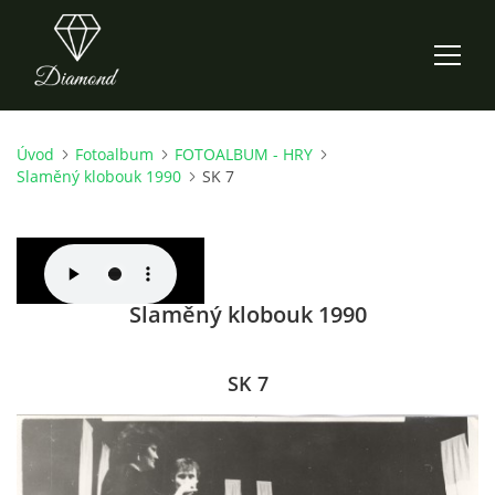
Úvod
Fotoalbum
FOTOALBUM - HRY
ÚVOD
Slaměný klobouk 1990
SK 7
AKTUALITY
O NÁS
Slaměný klobouk 1990
HISTORIE
SK 7
CO NOVÉHO ZKOUŠÍME
KDY, KDE A CO HRAJEME