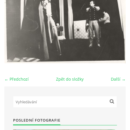
HRY OD ROKU 1973
VIDEOZÁZNAMY Z HER
FOTOALBUM
ČLENOVÉ - SOUČASNOST
← Předchozí
Zpět do složky
Další →
HRY DO ROKU 1973
MÍSTO PRO VAŠE VZKAZY!!
POSLEDNÍ FOTOGRAFIE
DOKUMENTY OVJK