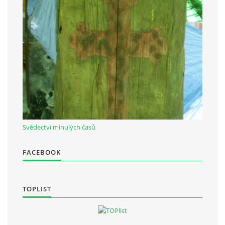
Občanská vzdělávací jednota "Komenský" v Choceradech z.s.
Chocerady 4
257 24 Chocerady
IČ: 498 28 614
Kontaktní osoba:
Mgr. Miroslava Cinkeisová
Svědectví minulých časů
723 967 851
Mirkaci@email.cz
FACEBOOK
© 2026 eStránky.cz
|
RSS
TOPLIST