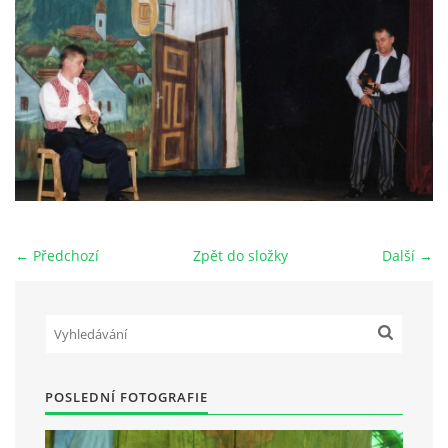
HRY OD ROKU 1973
VIDEOZÁZNAMY Z HER
FOTOALBUM
ČLENOVÉ - SOUČASNOST
← Předchozí
Zpět do složky
Další →
HRY DO ROKU 1973
MÍSTO PRO VAŠE VZKAZY!!
POSLEDNÍ FOTOGRAFIE
DOKUMENTY OVJK