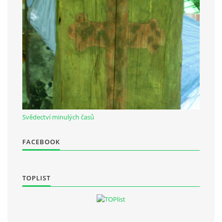
Občanská vzdělávací jednota "Komenský" v Choceradech z.s.
Chocerady 4
257 24 Chocerady
IČ: 498 28 614
Kontaktní osoba:
Mgr. Miroslava Cinkeisová
Svědectví minulých časů
723 967 851
FACEBOOK
Mirkaci@email.cz
© 2026 eStránky.cz
|
RSS
TOPLIST