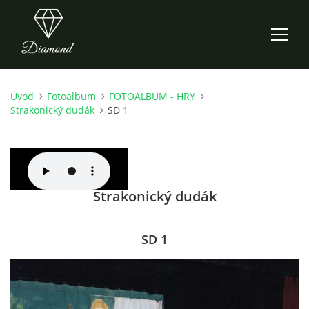
Úvod
Fotoalbum
FOTOALBUM - HRY
ÚVOD
Strakonický dudák
SD 1
AKTUALITY
O NÁS
Strakonický dudák
HISTORIE
SD 1
CO NOVÉHO ZKOUŠÍME
KDY, KDE A CO HRAJEME