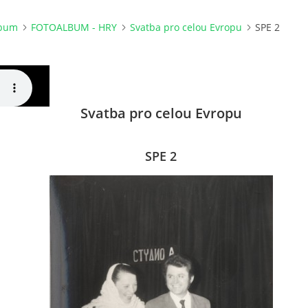
lbum
FOTOALBUM - HRY
Svatba pro celou Evropu
SPE 2
Svatba pro celou Evropu
SPE 2