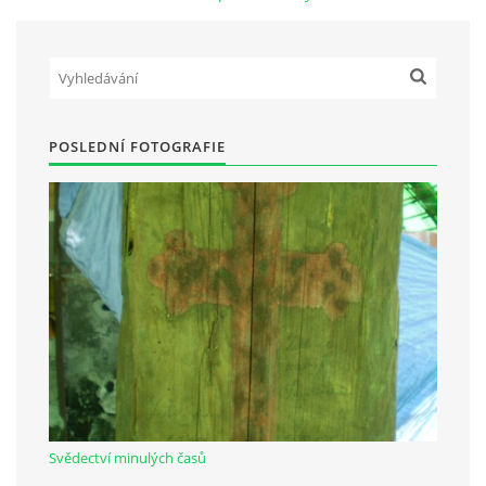
Občanská vzdělávací jednota "Komenský" v Choceradech z.s.
Chocerady 4
257 24 Chocerady
POSLEDNÍ FOTOGRAFIE
IČ: 498 28 614
Kontaktní osoba:
Mgr. Miroslava Cinkeisová
723 967 851
Mirkaci@email.cz
© 2026 eStránky.cz
|
RSS
Svědectví minulých časů