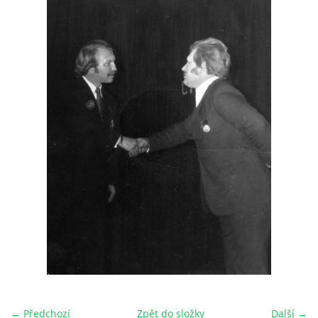
HRY OD ROKU 1973
VIDEOZÁZNAMY Z HER
FOTOALBUM
ČLENOVÉ - SOUČASNOST
HRY DO ROKU 1973
MÍSTO PRO VAŠE VZKAZY!!
DOKUMENTY OVJK
← Předchozí
Zpět do složky
Další →