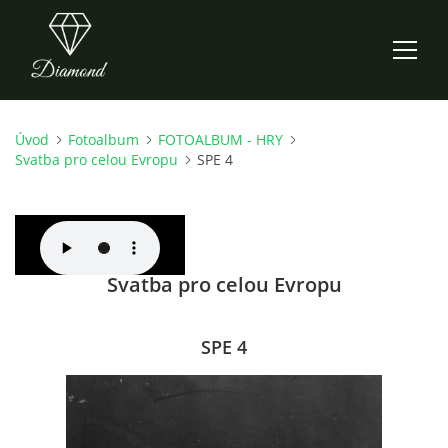
Úvod
Fotoalbum
FOTOALBUM - HRY
ÚVOD
Svatba pro celou Evropu
SPE 4
AKTUALITY
O NÁS
Svatba pro celou Evropu
HISTORIE
SPE 4
CO NOVÉHO ZKOUŠÍME
KDY, KDE A CO HRAJEME