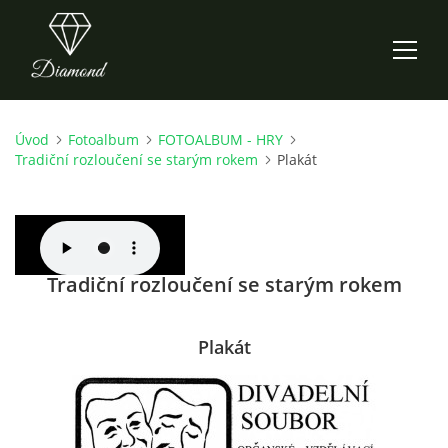
Úvod
Fotoalbum
FOTOALBUM - HRY
ÚVOD
Tradiční rozloučení se starým rokem
Plakát
AKTUALITY
O NÁS
Tradiční rozloučení se starým rokem
HISTORIE
Plakát
CO NOVÉHO ZKOUŠÍME
KDY, KDE A CO HRAJEME