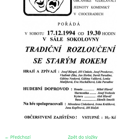
HRY OD ROKU 1973
VIDEOZÁZNAMY Z HER
FOTOALBUM
ČLENOVÉ - SOUČASNOST
HRY DO ROKU 1973
MÍSTO PRO VAŠE VZKAZY!!
DOKUMENTY OVJK
← Předchozí
Zpět do složky