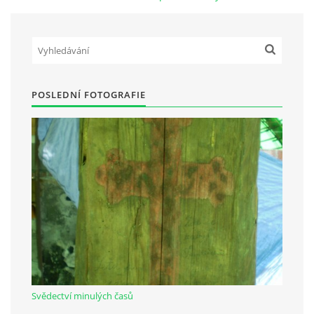
Občanská vzdělávací jednota "Komenský" v Choceradech z.s.
Chocerady 4
257 24 Chocerady
POSLEDNÍ FOTOGRAFIE
IČ: 498 28 614
Kontaktní osoba:
Mgr. Miroslava Cinkeisová
723 967 851
Mirkaci@email.cz
© 2026 eStránky.cz
|
RSS
Svědectví minulých časů