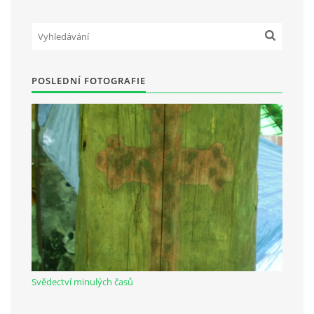
Občanská vzdělávací jednota "Komenský" v Choceradech z.s.
Chocerady 4
POSLEDNÍ FOTOGRAFIE
257 24 Chocerady
IČ: 498 28 614
Kontaktní osoba:
Mgr. Miroslava Cinkeisová
723 967 851
Mirkaci@email.cz
© 2026 eStránky.cz
|
RSS
Svědectví minulých časů