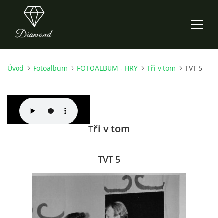
Úvod
Fotoalbum
FOTOALBUM - HRY
Tři v tom
TVT 5
ÚVOD
AKTUALITY
Tři v tom
O NÁS
HISTORIE
TVT 5
CO NOVÉHO ZKOUŠÍME
KDY, KDE A CO HRAJEME