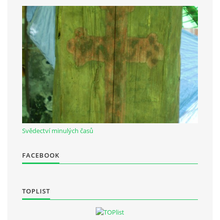
Občanská vzdělávací jednota "Komenský" v Choceradech z.s.
Chocerady 4
257 24 Chocerady
IČ: 498 28 614
Kontaktní osoba:
Mgr. Miroslava Cinkeisová
723 967 851
Svědectví minulých časů
Mirkaci@email.cz
FACEBOOK
© 2026 eStránky.cz
|
RSS
TOPLIST