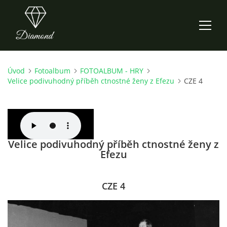
Úvod
Fotoalbum
FOTOALBUM - HRY
ÚVOD
Velice podivuhodný příběh ctnostné ženy z Efezu
CZE 4
AKTUALITY
O NÁS
Velice podivuhodný příběh ctnostné ženy z
Efezu
HISTORIE
CZE 4
CO NOVÉHO ZKOUŠÍME
KDY, KDE A CO HRAJEME