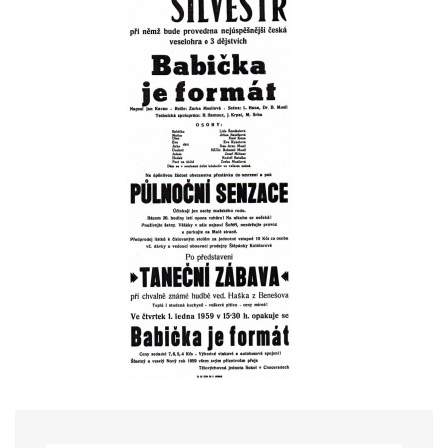
HRY OD ROKU 1973
VIDEOZÁZNAMY Z HER
FOTOALBUM
ČLENOVÉ - SOUČASNOST
HRY DO ROKU 1973
MÍSTO PRO VAŠE VZKAZY!!
DOKUMENTY OVJK