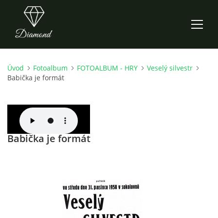
Úvod
Fotoalbum
FOTOALBUM - HRY
Veselý silvestr
ÚVOD
Babička je formát
AKTUALITY
O NÁS
Babička je formát
HISTORIE
CO NOVÉHO ZKOUŠÍME
KDY, KDE A CO HRAJEME