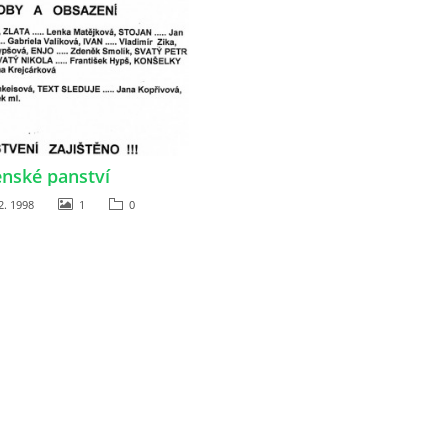
nské panství
2. 1998
1
0