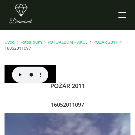
Úvod
Fotoalbum
FOTOALBUM - AKCE
POŽÁR 2011
ÚVOD
16052011097
AKTUALITY
O NÁS
POŽÁR 2011
HISTORIE
16052011097
CO NOVÉHO ZKOUŠÍME
KDY, KDE A CO HRAJEME