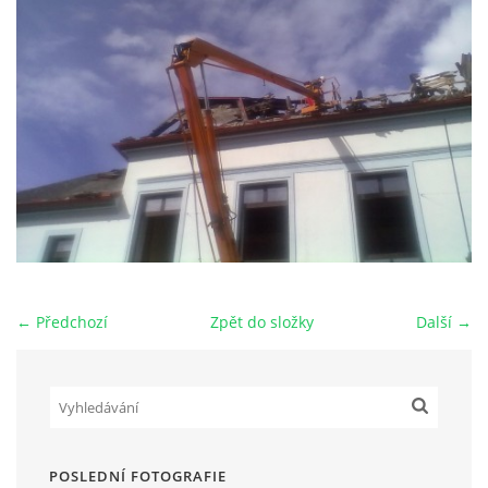
HRY OD ROKU 1973
VIDEOZÁZNAMY Z HER
FOTOALBUM
ČLENOVÉ - SOUČASNOST
← Předchozí
Zpět do složky
Další →
HRY DO ROKU 1973
MÍSTO PRO VAŠE VZKAZY!!
DOKUMENTY OVJK
POSLEDNÍ FOTOGRAFIE