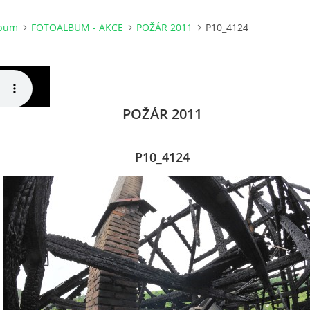
lbum
FOTOALBUM - AKCE
POŽÁR 2011
P10_4124
POŽÁR 2011
P10_4124