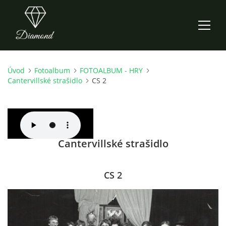
Úvod
Fotoalbum
FOTOALBUM - HRY
ÚVOD
Cantervillské strašidlo
CS 2
AKTUALITY
O NÁS
Cantervillské strašidlo
HISTORIE
CS 2
CO NOVÉHO ZKOUŠÍME
KDY, KDE A CO HRAJEME