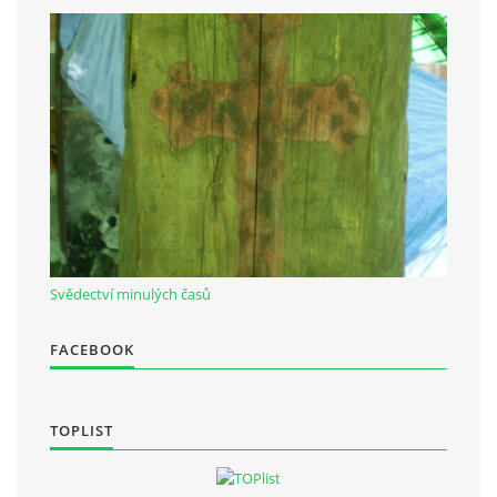
Občanská vzdělávací jednota "Komenský" v Choceradech z.s.
Chocerady 4
257 24 Chocerady
IČ: 498 28 614
Kontaktní osoba:
Mgr. Miroslava Cinkeisová
723 967 851
Svědectví minulých časů
Mirkaci@email.cz
FACEBOOK
© 2026 eStránky.cz
|
RSS
TOPLIST