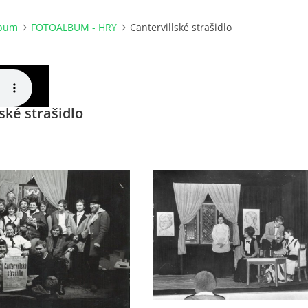
lbum
FOTOALBUM - HRY
Cantervillské strašidlo
ské strašidlo