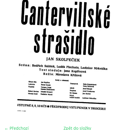
HRY OD ROKU 1973
VIDEOZÁZNAMY Z HER
FOTOALBUM
ČLENOVÉ - SOUČASNOST
HRY DO ROKU 1973
MÍSTO PRO VAŠE VZKAZY!!
DOKUMENTY OVJK
← Předchozí
Zpět do složky