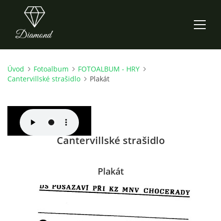
Úvod
Fotoalbum
FOTOALBUM - HRY
ÚVOD
Cantervillské strašidlo
Plakát
AKTUALITY
O NÁS
Cantervillské strašidlo
HISTORIE
Plakát
CO NOVÉHO ZKOUŠÍME
KDY, KDE A CO HRAJEME