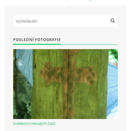
Občanská vzdělávací jednota "Komenský" v Choceradech z.s.
Chocerady 4
257 24 Chocerady
POSLEDNÍ FOTOGRAFIE
IČ: 498 28 614
Kontaktní osoba:
Mgr. Miroslava Cinkeisová
723 967 851
Mirkaci@email.cz
© 2026 eStránky.cz
|
RSS
Svědectví minulých časů