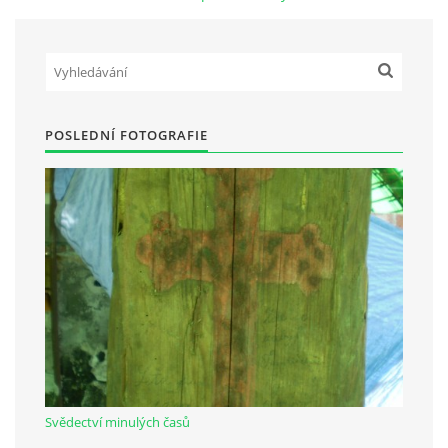
Občanská vzdělávací jednota "Komenský" v Choceradech z.s.
Chocerady 4
257 24 Chocerady
POSLEDNÍ FOTOGRAFIE
IČ: 498 28 614
Kontaktní osoba:
Mgr. Miroslava Cinkeisová
723 967 851
Mirkaci@email.cz
© 2026 eStránky.cz
|
RSS
Svědectví minulých časů