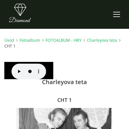
Úvod
Fotoalbum
FOTOALBUM - HRY
Charleyova teta
ÚVOD
CHT 1
AKTUALITY
O NÁS
Charleyova teta
HISTORIE
CHT 1
CO NOVÉHO ZKOUŠÍME
KDY, KDE A CO HRAJEME