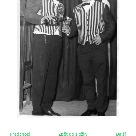
HRY OD ROKU 1973
VIDEOZÁZNAMY Z HER
FOTOALBUM
ČLENOVÉ - SOUČASNOST
HRY DO ROKU 1973
MÍSTO PRO VAŠE VZKAZY!!
DOKUMENTY OVJK
← Předchozí
Zpět do složky
Další →