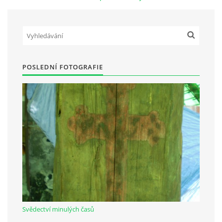
Občanská vzdělávací jednota "Komenský" v Choceradech z.s.
Chocerady 4
257 24 Chocerady
POSLEDNÍ FOTOGRAFIE
IČ: 498 28 614
Kontaktní osoba:
Mgr. Miroslava Cinkeisová
723 967 851
Mirkaci@email.cz
© 2026 eStránky.cz
|
RSS
Svědectví minulých časů