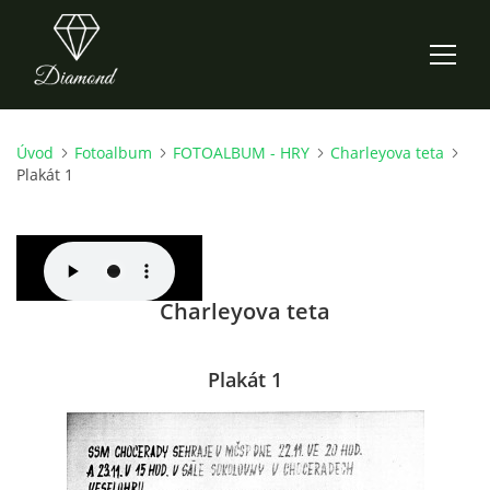
Úvod
Fotoalbum
FOTOALBUM - HRY
Charleyova teta
ÚVOD
Plakát 1
AKTUALITY
O NÁS
Charleyova teta
HISTORIE
Plakát 1
CO NOVÉHO ZKOUŠÍME
KDY, KDE A CO HRAJEME