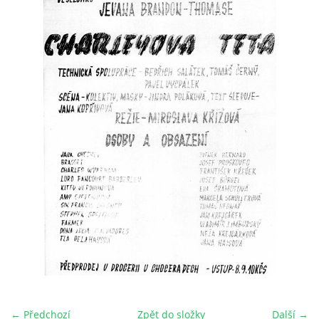
HRY OD ROKU 1973
VIDEOZÁZNAMY Z HER
FOTOALBUM
ČLENOVÉ - SOUČASNOST
HRY DO ROKU 1973
MÍSTO PRO VAŠE VZKAZY!!
DOKUMENTY OVJK
← Předchozí
Zpět do složky
Další →