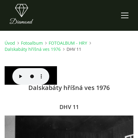
Úvod
Fotoalbum
FOTOALBUM - HRY
ÚVOD
Dalskabáty hříšná ves 1976
DHV 11
AKTUALITY
O NÁS
Dalskabáty hříšná ves 1976
HISTORIE
DHV 11
CO NOVÉHO ZKOUŠÍME
KDY, KDE A CO HRAJEME