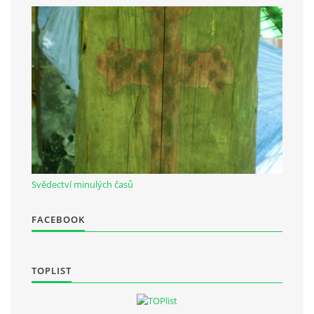
Občanská vzdělávací jednota "Komenský" v Choceradech z.s.
Chocerady 4
257 24 Chocerady
IČ: 498 28 614
Kontaktní osoba:
Mgr. Miroslava Cinkeisová
723 967 851
Svědectví minulých časů
Mirkaci@email.cz
FACEBOOK
© 2026 eStránky.cz
|
RSS
TOPLIST