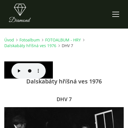
Úvod
Fotoalbum
FOTOALBUM - HRY
ÚVOD
Dalskabáty hříšná ves 1976
DHV 7
AKTUALITY
O NÁS
Dalskabáty hříšná ves 1976
HISTORIE
DHV 7
CO NOVÉHO ZKOUŠÍME
KDY, KDE A CO HRAJEME