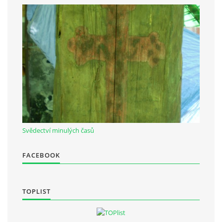
Občanská vzdělávací jednota "Komenský" v Choceradech z.s.
Chocerady 4
257 24 Chocerady
IČ: 498 28 614
Kontaktní osoba:
Mgr. Miroslava Cinkeisová
723 967 851
Svědectví minulých časů
Mirkaci@email.cz
FACEBOOK
© 2026 eStránky.cz
|
RSS
TOPLIST