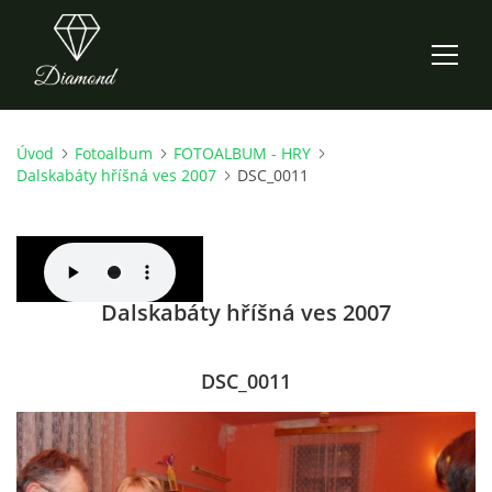
Úvod
Fotoalbum
FOTOALBUM - HRY
ÚVOD
Dalskabáty hříšná ves 2007
DSC_0011
AKTUALITY
O NÁS
Dalskabáty hříšná ves 2007
HISTORIE
DSC_0011
CO NOVÉHO ZKOUŠÍME
KDY, KDE A CO HRAJEME