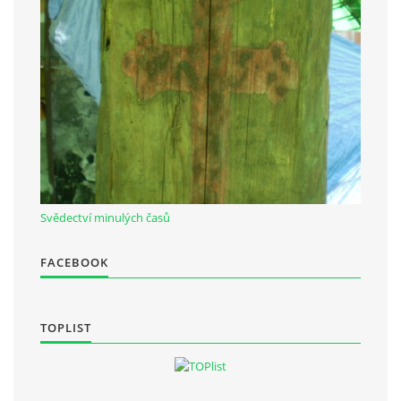
Občanská vzdělávací jednota "Komenský" v Choceradech z.s.
Chocerady 4
257 24 Chocerady
IČ: 498 28 614
Kontaktní osoba:
Mgr. Miroslava Cinkeisová
Svědectví minulých časů
723 967 851
Mirkaci@email.cz
FACEBOOK
© 2026 eStránky.cz
|
RSS
TOPLIST