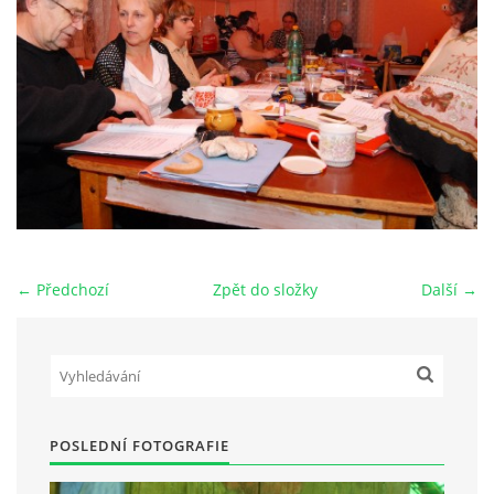
HRY OD ROKU 1973
VIDEOZÁZNAMY Z HER
FOTOALBUM
ČLENOVÉ - SOUČASNOST
← Předchozí
Zpět do složky
Další →
HRY DO ROKU 1973
MÍSTO PRO VAŠE VZKAZY!!
POSLEDNÍ FOTOGRAFIE
DOKUMENTY OVJK