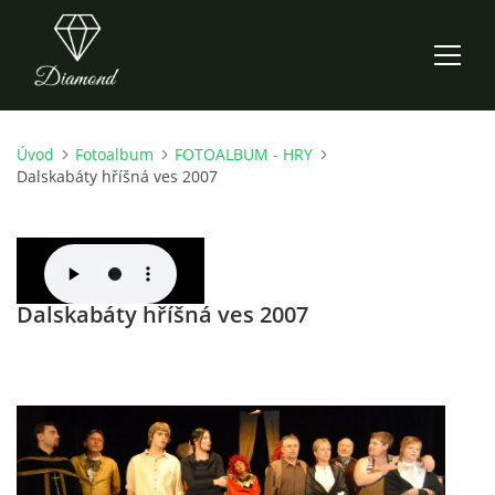
Úvod
Fotoalbum
FOTOALBUM - HRY
ÚVOD
Dalskabáty hříšná ves 2007
AKTUALITY
O NÁS
Dalskabáty hříšná ves 2007
HISTORIE
CO NOVÉHO ZKOUŠÍME
KDY, KDE A CO HRAJEME