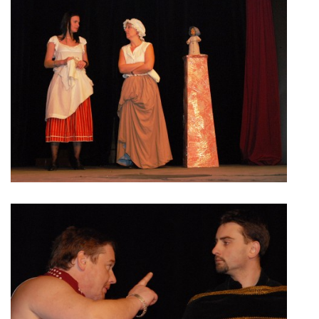
Občanská vzdělávací jednota "Komenský" v Choceradech z.s.
Chocerady 4
257 24 Chocerady
IČ: 498 28 614
Kontaktní osoba:
Mgr. Miroslava Cinkeisová
723 967 851
Mirkaci@email.cz
© 2026 eStránky.cz
|
RSS