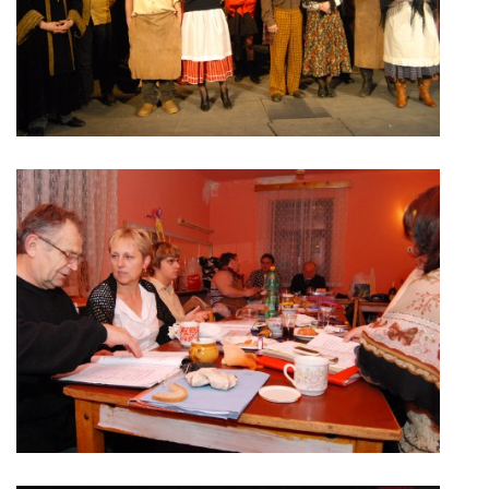
HRY OD ROKU 1973
VIDEOZÁZNAMY Z HER
FOTOALBUM
ČLENOVÉ - SOUČASNOST
HRY DO ROKU 1973
MÍSTO PRO VAŠE VZKAZY!!
DOKUMENTY OVJK