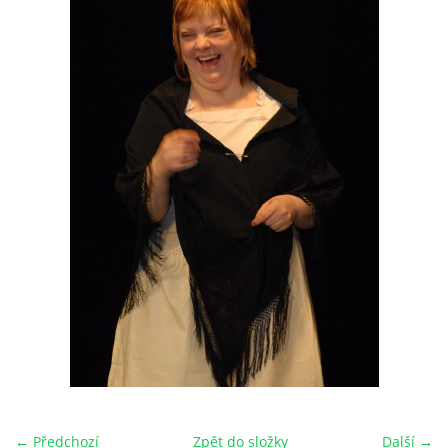
HRY OD ROKU 1973
VIDEOZÁZNAMY Z HER
FOTOALBUM
ČLENOVÉ - SOUČASNOST
HRY DO ROKU 1973
MÍSTO PRO VAŠE VZKAZY!!
DOKUMENTY OVJK
← Předchozí
Zpět do složky
Další →