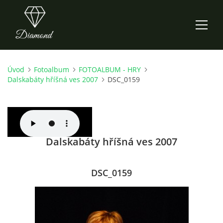
Úvod
Fotoalbum
FOTOALBUM - HRY
ÚVOD
Dalskabáty hříšná ves 2007
DSC_0159
AKTUALITY
O NÁS
Dalskabáty hříšná ves 2007
HISTORIE
DSC_0159
CO NOVÉHO ZKOUŠÍME
KDY, KDE A CO HRAJEME