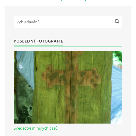
Občanská vzdělávací jednota "Komenský" v Choceradech z.s.
Chocerady 4
257 24 Chocerady
POSLEDNÍ FOTOGRAFIE
IČ: 498 28 614
Kontaktní osoba:
Mgr. Miroslava Cinkeisová
723 967 851
Mirkaci@email.cz
© 2026 eStránky.cz
|
RSS
Svědectví minulých časů