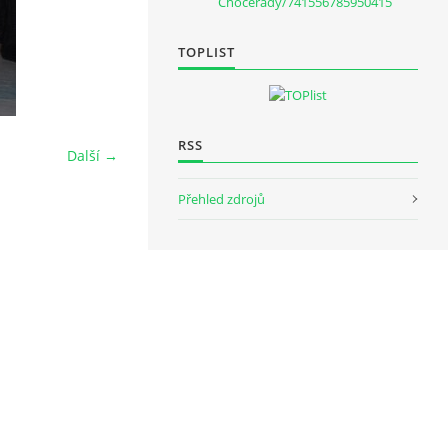
Chocerady/741556785950415
TOPLIST
RSS
Další →
Přehled zdrojů