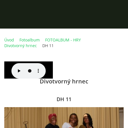
Úvod
Fotoalbum
FOTOALBUM - HRY
ÚVOD
Divotvorný hrnec
DH 11
AKTUALITY
O NÁS
Divotvorný hrnec
HISTORIE
DH 11
CO NOVÉHO ZKOUŠÍME
KDY, KDE A CO HRAJEME