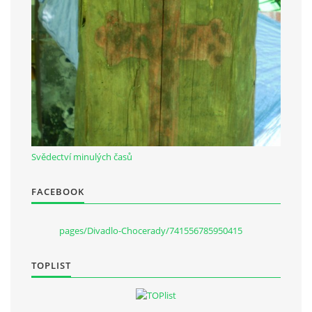
Občanská vzdělávací jednota "Komenský" v Choceradech z.s.
Chocerady 4
257 24 Chocerady
IČ: 498 28 614
Kontaktní osoba:
Svědectví minulých časů
Mgr. Miroslava Cinkeisová
723 967 851
FACEBOOK
Mirkaci@email.cz
pages/Divadlo-Chocerady/741556785950415
© 2026 eStránky.cz
|
RSS
TOPLIST