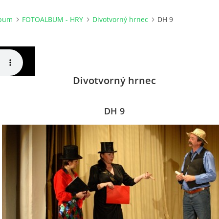
lbum
FOTOALBUM - HRY
Divotvorný hrnec
DH 9
Divotvorný hrnec
DH 9