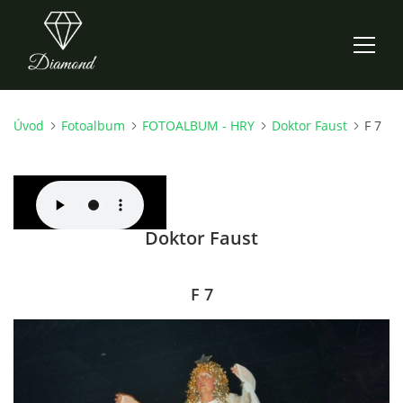
Úvod
Fotoalbum
FOTOALBUM - HRY
Doktor Faust
F 7
ÚVOD
AKTUALITY
Doktor Faust
O NÁS
HISTORIE
F 7
CO NOVÉHO ZKOUŠÍME
KDY, KDE A CO HRAJEME