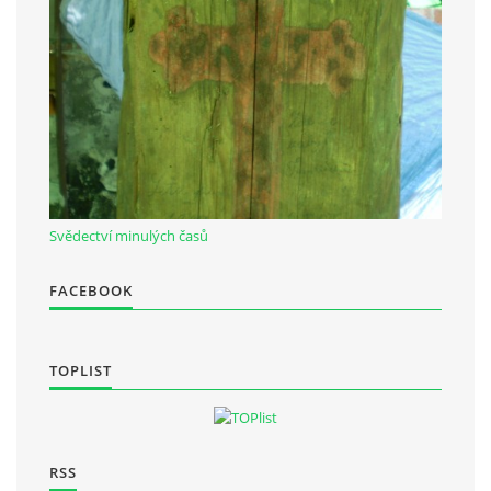
Občanská vzdělávací jednota "Komenský" v Choceradech z.s.
Chocerady 4
257 24 Chocerady
IČ: 498 28 614
Kontaktní osoba:
Svědectví minulých časů
Mgr. Miroslava Cinkeisová
723 967 851
FACEBOOK
Mirkaci@email.cz
TOPLIST
© 2026 eStránky.cz
|
RSS
RSS