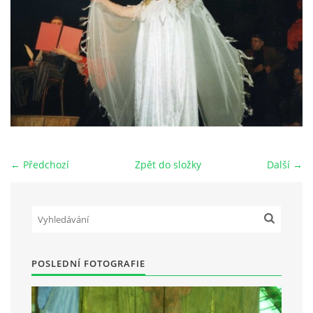
HRY OD ROKU 1973
VIDEOZÁZNAMY Z HER
FOTOALBUM
← Předchozí
Zpět do složky
Další →
ČLENOVÉ - SOUČASNOST
HRY DO ROKU 1973
MÍSTO PRO VAŠE VZKAZY!!
POSLEDNÍ FOTOGRAFIE
DOKUMENTY OVJK