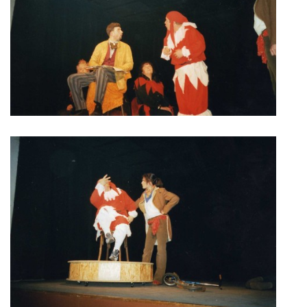
HRY OD ROKU 1973
VIDEOZÁZNAMY Z HER
FOTOALBUM
ČLENOVÉ - SOUČASNOST
HRY DO ROKU 1973
MÍSTO PRO VAŠE VZKAZY!!
DOKUMENTY OVJK