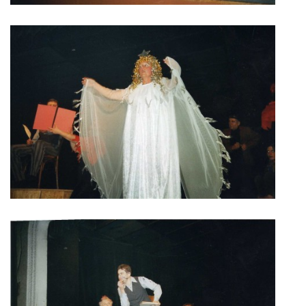
Občanská vzdělávací jednota "Komenský" v Choceradech z.s.
Chocerady 4
257 24 Chocerady
IČ: 498 28 614
Kontaktní osoba:
Mgr. Miroslava Cinkeisová
723 967 851
Mirkaci@email.cz
© 2026 eStránky.cz
|
RSS