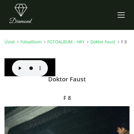
Úvod
Fotoalbum
FOTOALBUM - HRY
Doktor Faust
F 8
ÚVOD
AKTUALITY
Doktor Faust
O NÁS
HISTORIE
F 8
CO NOVÉHO ZKOUŠÍME
KDY, KDE A CO HRAJEME