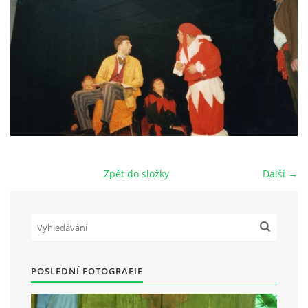
HRY OD ROKU 1973
VIDEOZÁZNAMY Z HER
FOTOALBUM
ČLENOVÉ - SOUČASNOST
Zpět do složky
Další →
HRY DO ROKU 1973
MÍSTO PRO VAŠE VZKAZY!!
POSLEDNÍ FOTOGRAFIE
DOKUMENTY OVJK