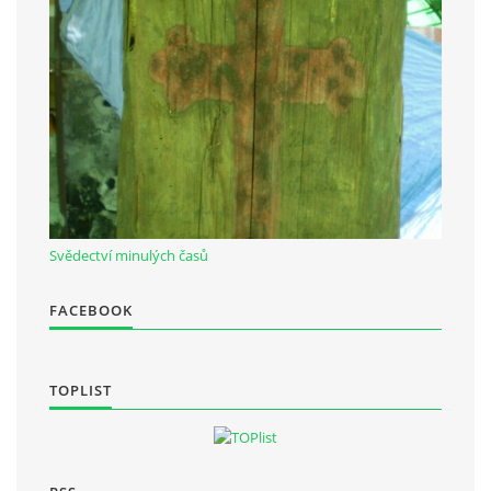
Občanská vzdělávací jednota "Komenský" v Choceradech z.s.
Chocerady 4
257 24 Chocerady
IČ: 498 28 614
Kontaktní osoba:
Mgr. Miroslava Cinkeisová
Svědectví minulých časů
723 967 851
FACEBOOK
Mirkaci@email.cz
© 2026 eStránky.cz
|
RSS
TOPLIST