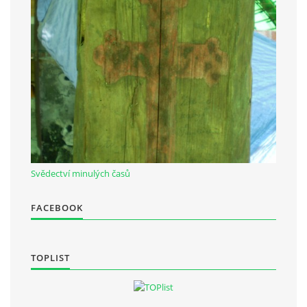
Občanská vzdělávací jednota "Komenský" v Choceradech z.s.
Chocerady 4
257 24 Chocerady
IČ: 498 28 614
Kontaktní osoba:
Mgr. Miroslava Cinkeisová
Svědectví minulých časů
723 967 851
Mirkaci@email.cz
FACEBOOK
© 2026 eStránky.cz
|
RSS
TOPLIST