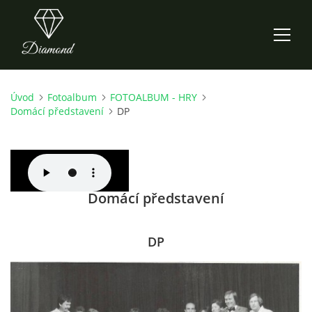
Úvod
Fotoalbum
FOTOALBUM - HRY
ÚVOD
Domácí představení
DP
AKTUALITY
O NÁS
Domácí představení
HISTORIE
DP
CO NOVÉHO ZKOUŠÍME
KDY, KDE A CO HRAJEME