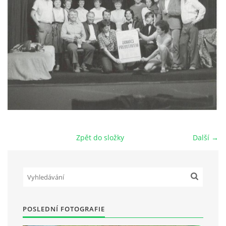
HRY OD ROKU 1973
VIDEOZÁZNAMY Z HER
FOTOALBUM
ČLENOVÉ - SOUČASNOST
Zpět do složky
Další →
HRY DO ROKU 1973
MÍSTO PRO VAŠE VZKAZY!!
POSLEDNÍ FOTOGRAFIE
DOKUMENTY OVJK