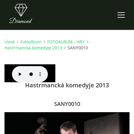
Úvod
Fotoalbum
FOTOALBUM - HRY
ÚVOD
Hastrmancká komedyje 2013
SANY0010
AKTUALITY
O NÁS
Hastrmancká komedyje 2013
HISTORIE
SANY0010
CO NOVÉHO ZKOUŠÍME
KDY, KDE A CO HRAJEME