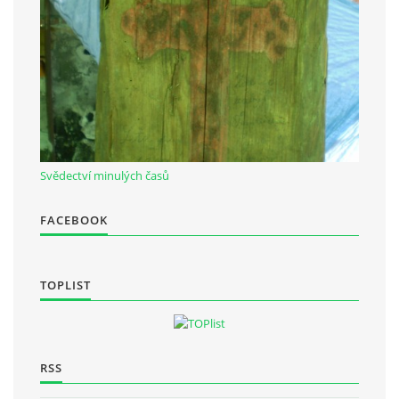
Občanská vzdělávací jednota "Komenský" v Choceradech z.s.
Chocerady 4
257 24 Chocerady
IČ: 498 28 614
Svědectví minulých časů
Kontaktní osoba:
Mgr. Miroslava Cinkeisová
FACEBOOK
723 967 851
Mirkaci@email.cz
TOPLIST
© 2026 eStránky.cz
|
RSS
RSS