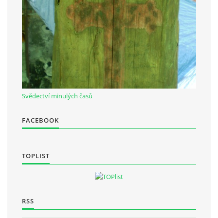
Občanská vzdělávací jednota "Komenský" v Choceradech z.s.
Chocerady 4
257 24 Chocerady
IČ: 498 28 614
Svědectví minulých časů
Kontaktní osoba:
Mgr. Miroslava Cinkeisová
FACEBOOK
723 967 851
Mirkaci@email.cz
TOPLIST
© 2026 eStránky.cz
|
RSS
RSS