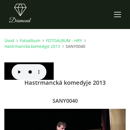
Úvod
Fotoalbum
FOTOALBUM - HRY
ÚVOD
Hastrmancká komedyje 2013
SANY0040
AKTUALITY
O NÁS
Hastrmancká komedyje 2013
HISTORIE
SANY0040
CO NOVÉHO ZKOUŠÍME
KDY, KDE A CO HRAJEME