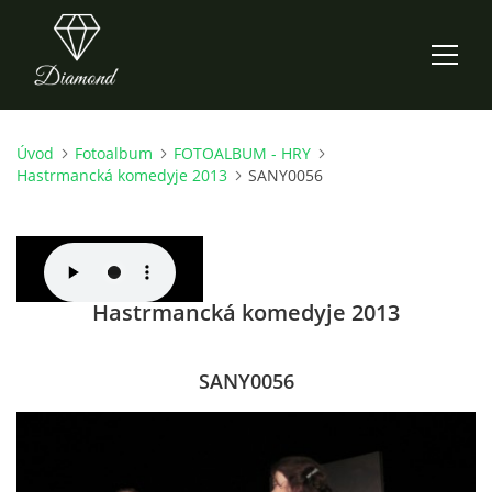
Úvod
Fotoalbum
FOTOALBUM - HRY
ÚVOD
Hastrmancká komedyje 2013
SANY0056
AKTUALITY
O NÁS
Hastrmancká komedyje 2013
HISTORIE
SANY0056
CO NOVÉHO ZKOUŠÍME
KDY, KDE A CO HRAJEME