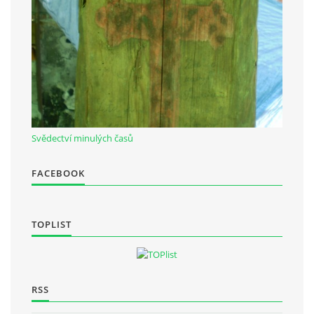
Občanská vzdělávací jednota "Komenský" v Choceradech z.s.
Chocerady 4
257 24 Chocerady
IČ: 498 28 614
Svědectví minulých časů
Kontaktní osoba:
Mgr. Miroslava Cinkeisová
FACEBOOK
723 967 851
Mirkaci@email.cz
TOPLIST
© 2026 eStránky.cz
|
RSS
RSS